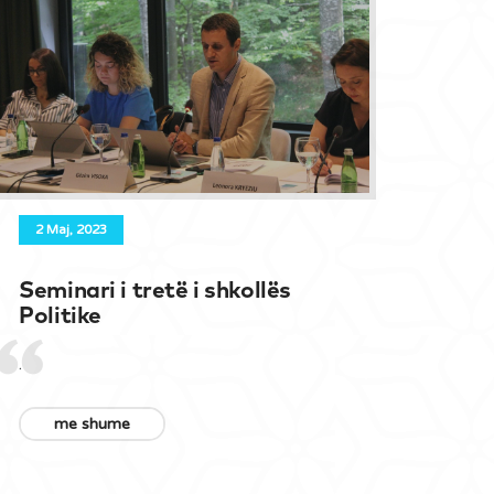
2 Maj, 2023
Seminari i tretë i shkollës
Politike
.
me shume