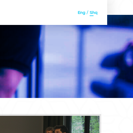
/
Eng
Shq