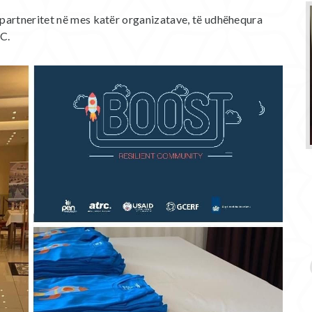
ë partneritet në mes katër organizatave, të udhëhequra
C.