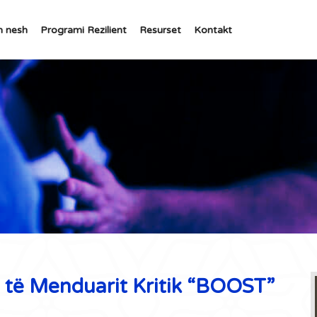
h nesh
Programi Rezilient
Resurset
Kontakt
 të Menduarit Kritik “BOOST”