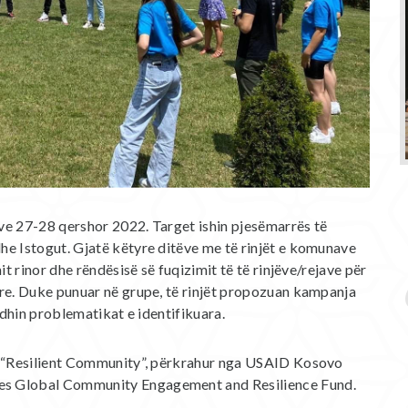
ve 27-28 qershor 2022. Target ishin pjesëmarrës të
he Istogut. Gjatë këtyre ditëve me të rinjët e komunave
it rinor dhe rëndësisë së fuqizimit të të rinjëve/rejave për
yre. Duke punuar në grupe, të rinjët propozuan kampanja
jidhin problematikat e identifikuara.
it “Resilient Community”, përkrahur nga USAID Kosovo
es Global Community Engagement and Resilience Fund.