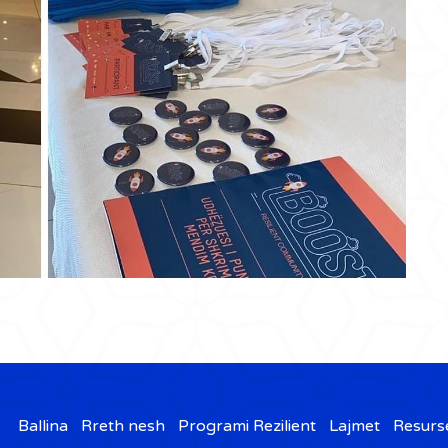
Ballina
Rreth nesh
Programi Rezilient
Lajmet
Resurs