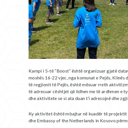
Kampi i 5-të “Boost” është organizuar gjatë data
moshës 16-22 vjec, nga komunat e Pejës, Klinës d
të regjionit të Pejës, është mësuar rreth aktvitizm
të adresuar cështjet që lidhen me të ardhmen e t
dhe aktivitete se si ata duan t’i adresojnë dhe zg
Ky aktivitet është mbajtur në kuadër të projekt
dhe Embassy of the Netherlands in Kosovo përm