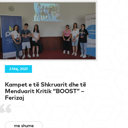
2 Maj, 2023
Kampet e të Shkruarit dhe të
Menduarit Kritik “BOOST” –
Ferizaj
.
me shume