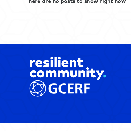
There are no posts to show right now