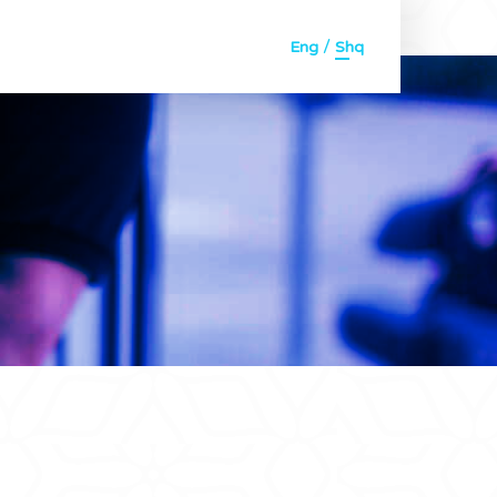
/
Eng
Shq