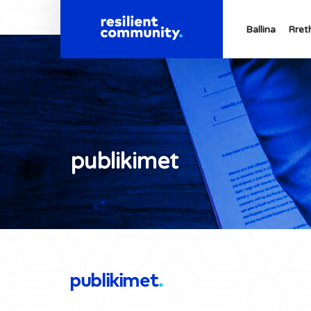
Ballina
Rret
publikimet
publikimet
.