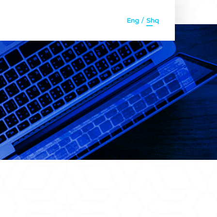
/
Eng
Shq